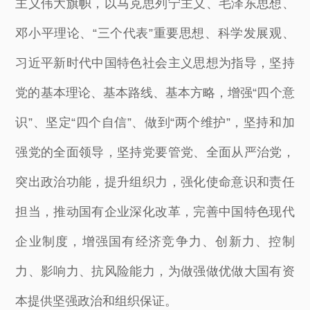
主义伟大旗帜，以马克思列宁主义、毛泽东思想、
邓小平理论、“三个代表”重要思想、科学发展观、
习近平新时代中国特色社会主义思想为指导，坚持
党的基本理论、基本路线、基本方略，增强“四个意
识”、坚定“四个自信”、做到“两个维护”，坚持和加
强党的全面领导，坚持党要管党、全面从严治党，
突出政治功能，提升组织力，强化使命意识和责任
担当，推动国有企业深化改革，完善中国特色现代
企业制度，增强国有经济竞争力、创新力、控制
力、影响力、抗风险能力，为做强做优做大国有资
本提供坚强政治和组织保证。