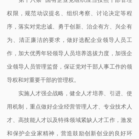
第十六条 国有企业党组织应当按照干部管理
权限，规范动议提名、组织考察、讨论决定等程
序，落实对党忠诚、勇于创新、治企有方、兴企有
为、清正廉洁的要求，做好选配企业领导人员工
作，加大优秀年轻领导人员培养选拔力度，加强企
业领导人员管理监督，保证党对干部人事工作的领
导权和对重要干部的管理权。
实施人才强企战略，健全人才培养、引进、使
用机制，重点做好企业经营管理人才、专业技术人
才、高技能人才以及特殊领域紧缺人才工作，激发
和保护企业家精神，营造鼓励创新创业的良好环