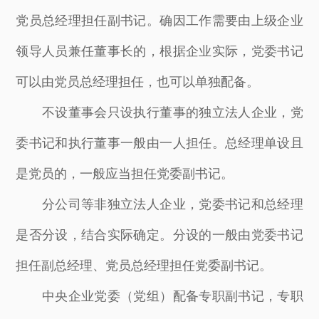
党员总经理担任副书记。确因工作需要由上级企业
领导人员兼任董事长的，根据企业实际，党委书记
可以由党员总经理担任，也可以单独配备。
不设董事会只设执行董事的独立法人企业，党
委书记和执行董事一般由一人担任。总经理单设且
是党员的，一般应当担任党委副书记。
分公司等非独立法人企业，党委书记和总经理
是否分设，结合实际确定。分设的一般由党委书记
担任副总经理、党员总经理担任党委副书记。
中央企业党委（党组）配备专职副书记，专职