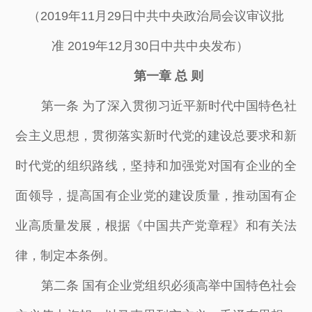
（2019年11月29日中共中央政治局会议审议批
准 2019年12月30日中共中央发布）
第一章 总 则
第一条 为了深入贯彻习近平新时代中国特色社
会主义思想，贯彻落实新时代党的建设总要求和新
时代党的组织路线，坚持和加强党对国有企业的全
面领导，提高国有企业党的建设质量，推动国有企
业高质量发展，根据《中国共产党章程》和有关法
律，制定本条例。
第二条 国有企业党组织必须高举中国特色社会