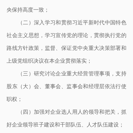
央保持高度一致；
（二）深入学习和贯彻习近平新时代中国特色
社会主义思想，学习宣传党的理论，贯彻执行党的
路线方针政策，监督、保证党中央重大决策部署和
上级党组织决议在本企业贯彻落实；
（三）研究讨论企业重大经营管理事项，支持
股东（大）会、董事会、监事会和经理层依法行使
职权；
（四）加强对企业选人用人的领导和把关，抓
好企业领导班子建设和干部队伍、人才队伍建设；