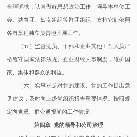
合理诉求，认真做好思想政治工作。领导本单位工
会、共青团、妇女组织等群团组织，支持它们依照
各自章程独立负责地开展工作。
（五）监督党员、干部和企业其他工作人员严
格遵守国家法律法规、企业财经人事制度，维护国
家、集体和群众的利益。
（六）实事求是对党的建设、党的工作提出意
见建议，及时向上级党组织报告重要情况。按照规
定向党员、群众通报党的工作情况。
第四章 党的领导和公司治理