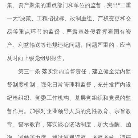
集、资产聚集的重点部门和单位的监督，突出“三重
一大”决策、工程招投标、改制重组、产权变更和交
易等重点环节的监督，严肃查处侵吞挥霍国有资
产、利益输送等违规违纪问题。问题严重的，应当
及时向上级党组织报告。
第三十条 落实党内监督责任，建立健全党内监
督制度机制，强化日常管理和监督，充分发挥内设
纪检组织、党委工作机构、基层党组织和党员的监
督作用。加强对企业领导人员的党性教育、宗旨教
育、警示教育，落实谈心谈话制度，加大提醒、函
询、诫勉等力度，通过巡视巡察、考察考核、调研