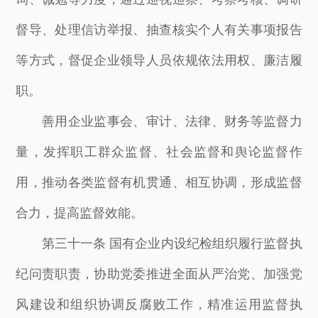
督导、处理信访举报、抽查核实个人有关事项报告
等方式，督促企业领导人员依规依法用权、廉洁履
职。
善用企业监事会、审计、法律、财务等监督力
量，发挥职工群众监督、社会监督和舆论监督作
用，推动各类监督有机贯通、相互协调，形成监督
合力，提高监督效能。
第三十一条 国有企业内设纪检组织履行监督执
纪问责职责，协助党委推进全面从严治党、加强党
风建设和组织协调反腐败工作，精准运用监督执