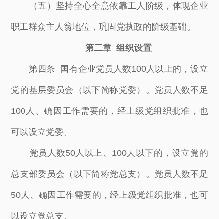
（五）坚持全心全意依靠工人阶级，体现企业
职工群众主人翁地位，巩固党执政的阶级基础。
第二章 组织设置
第四条 国有企业党员人数100人以上的，设立
党的基层委员会（以下简称党委）。党员人数不足
100人、确因工作需要的，经上级党组织批准，也
可以设立党委。
党员人数50人以上、100人以下的，设立党的
总支部委员会（以下简称党总支）。党员人数不足
50人、确因工作需要的，经上级党组织批准，也可
以设立党总支。