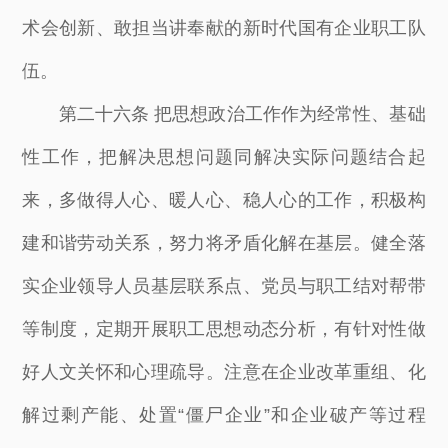
术会创新、敢担当讲奉献的新时代国有企业职工队
伍。
第二十六条 把思想政治工作作为经常性、基础
性工作，把解决思想问题同解决实际问题结合起
来，多做得人心、暖人心、稳人心的工作，积极构
建和谐劳动关系，努力将矛盾化解在基层。健全落
实企业领导人员基层联系点、党员与职工结对帮带
等制度，定期开展职工思想动态分析，有针对性做
好人文关怀和心理疏导。注意在企业改革重组、化
解过剩产能、处置“僵尸企业”和企业破产等过程