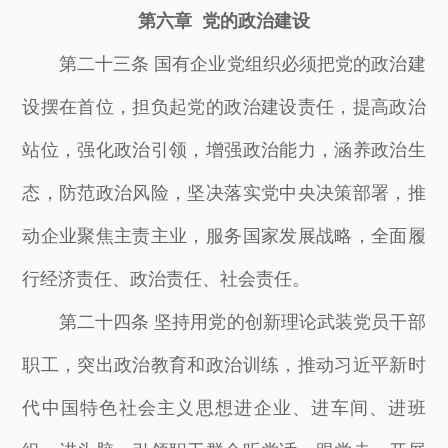
第六章 党的政治建设
第二十三条 国有企业党组织必须把党的政治建
设摆在首位，担负起党的政治建设责任，提高政治
站位，强化政治引领，增强政治能力，涵养政治生
态，防范政治风险，坚决落实党中央决策部署，推
动企业聚焦主责主业，服务国家发展战略，全面履
行经济责任、政治责任、社会责任。
第二十四条 坚持用党的创新理论武装党员干部
职工，突出政治教育和政治训练，推动习近平新时
代中国特色社会主义思想进企业、进车间、进班