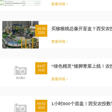
查看详情 >
买猕猴桃总像开盲盒？西安农
04-08
2026
查看详情 >
“绿色精灵”矮脚青菜上线！农
04-07
2026
查看详情 >
1小时800个苗盘！西安农投
04-02
2026