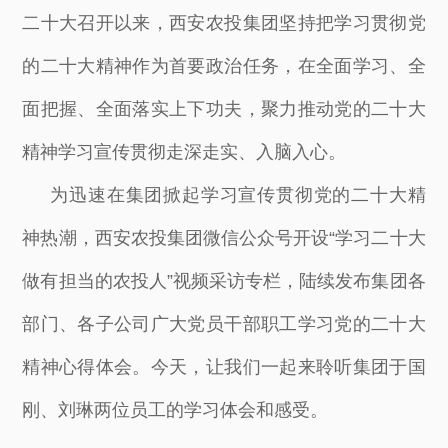
二十大召开以来，西安农投集团坚持把学习贯彻党
的二十大精神作为首要政治任务，在全面学习、全
面把握、全面落实上下功夫，聚力推动党的二十大
精神学习宣传贯彻走深走实、入脑入心。
为迅速在集团掀起学习宣传贯彻党的二十大精
神热潮，西安农投集团微信公众号开设“学习二十大
做有担当的农投人”视频采访专栏，陆续发布集团各
部门、各子公司广大党员干部职工学习党的二十大
精神心得体会。今天，让我们一起来聆听集团于国
刚、刘琳两位员工的学习体会和感受。