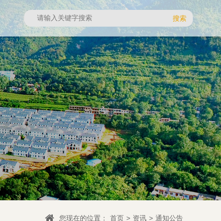
您现在的位置：
首页
>
资讯
>
通知公告