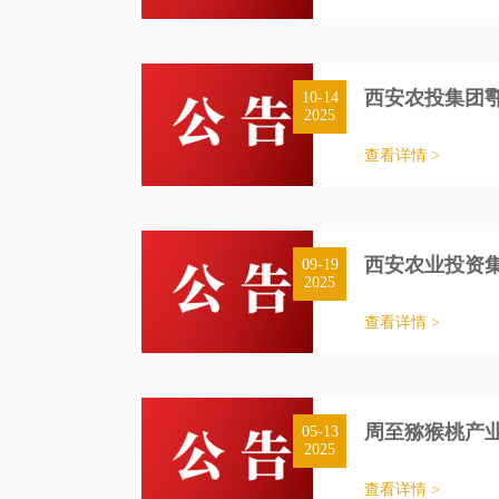
西安农投集团鄠
10-14
2025
查看详情 >
西安农业投资
09-19
2025
查看详情 >
周至猕猴桃产
05-13
2025
查看详情 >