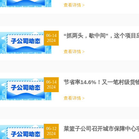
查看详情 >
“抓两头，歇中间”，这个项目
06-14
2024
查看详情 >
节省率14.6%！又一笔村级
06-14
2024
查看详情 >
菜篮子公司召开城市保障中心
06-12
2024