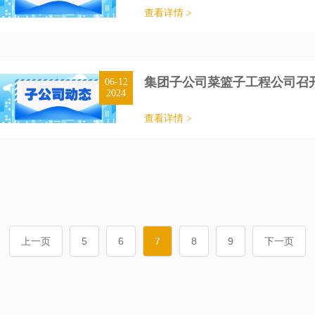
查看详情 >
集团子公司菜篮子工程公司召
06-12
2024
查看详情 >
上一页
5
6
7
8
9
下一页